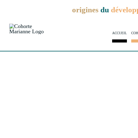
Passer
Aux
origines
du
dévelop
au
contenu
ACCUEIL
COH