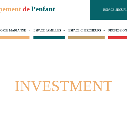
pement
de
l’enfant
ESPACE SÉCURI
ORTE MARIANNE
ESPACE FAMILLES
ESPACE CHERCHEURS
PROFESSIO
INVESTMENT
Accueil
Investment